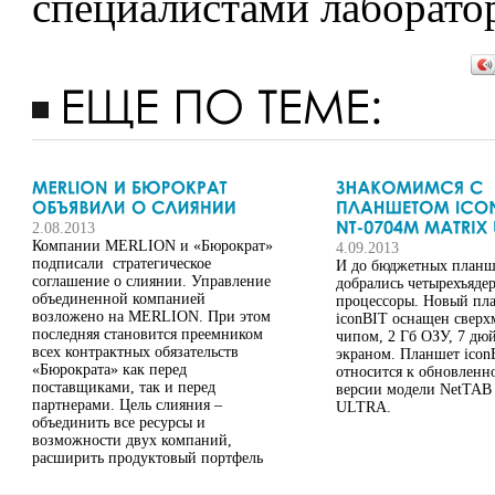
специалистами лаборато
2.08.2013
Компании MERLION и «Бюрократ»
4.09.2013
подписали стратегическое
И до бюджетных планш
соглашение о слиянии. Управление
добрались четырехъяде
объединенной компанией
процессоры. Новый пл
возложено на MERLION. При этом
iconBIT оснащен свер
последняя становится преемником
чипом, 2 Гб ОЗУ, 7 дю
всех контрактных обязательств
экраном. Планшет icon
«Бюрократа» как перед
относится к обновленн
поставщиками, так и перед
версии модели NetTA
партнерами. Цель слияния –
ULTRA.
объединить все ресурсы и
возможности двух компаний,
расширить продуктовый портфель
и предложить рынку максимально
широкий ассортимент...