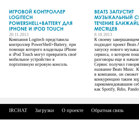
20.11.2013
8.10.2013
Компания Logitech представила
К своему завершающем
контроллер PowerShell+Battery, при
подходит проект Beats 
помощи которого владельцы iPhone
запуску нового музыка
и iPod Touch могут превратить своё
сервиса, о котором по
мобильное устройство в
разговоры еще в начале
портативную игровую консоль.
Сервис получил говоря
название Beats Music. 
в компании, он сможет
конкуренцию таким хо
зарекомендовавшим себ
как Spotify, Rdio, Pando
другим. Главный упор в
IRCHAT
Загрузки
О проекте
Обратная связь