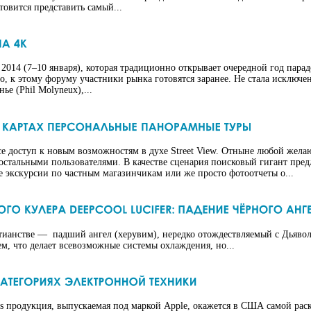
овится представить самый...
 2014 (7–10 января), которая традиционно открывает очередной год пар
о, к этому форуму участники рынка готовятся заранее. Не стала исключ
е (Phil Molyneux),...
исе доступ к новым возможностям в духе Street View. Отныне любой же
 остальными пользователями. В качестве сценария поисковый гигант пред
 экскурсии по частным магазинчикам или же просто фотоотчеты о...
истианстве — падший ангел (херувим), нередко отождествляемый с Дьяв
 тем, что делает всевозможные системы охлаждения, но...
es продукция, выпускаемая под маркой Apple, окажется в США самой рас