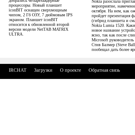
добрались четырехъядерные
Nokia разослала пригл
процессоры. Новый планшет
мероприятие, намеченн
iconBIT оснащен сверхмощным
октября. На нем, как о
чипом, 2 Гб ОЗУ, 7 дюймовым IPS
пройдет презентация ф
экраном. Планшет iconBIT
(гибрид планшета и см
относится к обновленной второй
Nokia Lumia 1520. Каки
версии модели NetTAB MATRIX
новое название устрой
ULTRA.
ясно, так как после сли
Microsoft руководитель
Стив Балмер (Steve Bal
пообещал дать более яр
лаконичные имена устр
IRCHAT
Загрузки
О проекте
Обратная связь