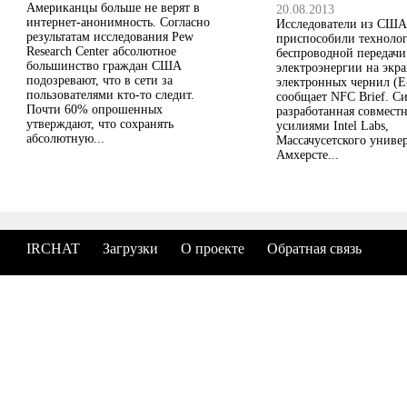
Американцы больше не верят в
20.08.2013
интернет-анонимность. Согласно
Исследователи из США
результатам исследования Pew
приспособили техноло
Research Center абсолютное
беспроводной передачи
большинство граждан США
электроэнергии на экра
подозревают, что в сети за
электронных чернил (E-
пользователями кто-то следит.
сообщает NFC Brief. Си
Почти 60% опрошенных
разработанная совмест
утверждают, что сохранять
усилиями Intel Labs,
абсолютную...
Массачусетского универ
Амхерсте...
IRCHAT
Загрузки
О проекте
Обратная связь