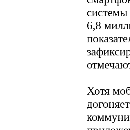
системы 
6,8 мил
показате
зафиксир
отмечают
Хотя моб
догоняет
коммуни
приложен