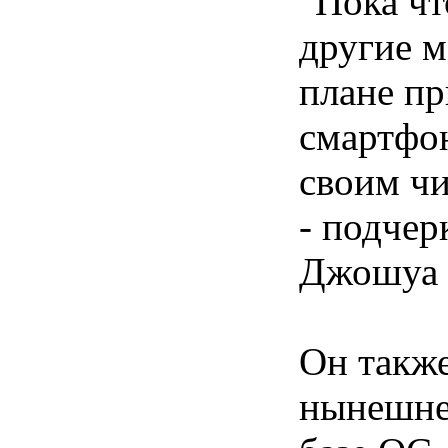
"Пока чт
другие 
плане пр
смартфо
своим ч
- подчер
Джошуа Ф
Он также
нынешнем