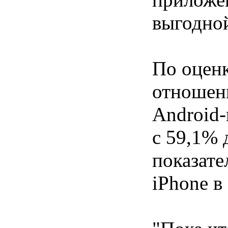
выгодной
По оценк
отношен
Android
с 59,1% 
показат
iPhone в