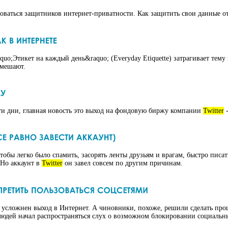
оваться защитников интернет-приватности. Как защитить свои данные о
laquo;Этикет на каждый день&raquo; (Everyday Etiquette) затрагивает тем
омешают.
ти дни, главная новость это выход на фондовую биржу компании
Twitter
-
чтобы легко было спамить, засорять ленты друзьям и врагам, быстро писа
 Но аккаунт в
Twitter
он завел совсем по другим причинам.
к усложнен выход в Интернет. А чиновники, похоже, решили сделать про
юдей начал распространяться слух о возможном блокировании социальных