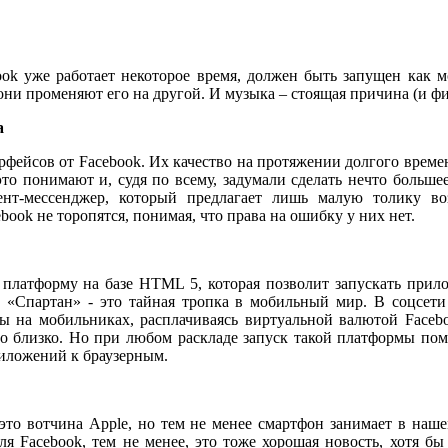
ok уже работает некоторое время, должен быть запущен как 
о они променяют его на другой. И музыка – стоящая причина (и ф
а
ейсов от Facebook. Их качество на протяжении долгого времени
это понимают и, судя по всему, задумали сделать нечто больше
иент-мессенджер, который предлагает лишь малую толику во
ok не торопятся, понимая, что права на ошибку у них нет.
платформу на базе HTML 5, которая позволит запускать прило
 «Спартан» - это тайная тропка в мобильный мир. В соцсет
ры на мобильниках, расплачиваясь виртуальной валютой Facebo
это близко. Но при любом раскладе запуск такой платформы по
иложений к браузерным.
 это вотчина Apple, но тем не менее смартфон занимает в наше
ля Facebook, тем не менее, это тоже хорошая новость, хотя б