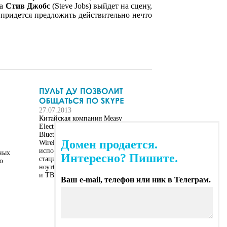
да
Стив Джобс
(Steve Jobs) выйдет на сцену,
+ придется предложить действительно нечто
27.07.2013
Китайская компания Measy
Electronics Co., Ltd представила
Bluetooth-устройство Measy RC13
Домен продается.
Wireless Voice Air Mouse, которое
используется для управления
ьных
Интересно? Пишите.
стационарными компьютерами,
о
ноутбуками, Smart TV, планшетами
и ТВ-приставками на Android.
Ваш e-mail, телефон или ник в Телеграм.