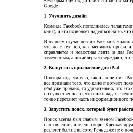
«Руформатор» подготовил статью по матер
Google+.
1. Улучшить дизайн
Команда Facebook пополнилась талантами
книг), и это позволяет надеяться на то, что
В лучшем случае дизайн Facebook можно 
утекло с тех пор, как менялись профили
справляется и новостная лента (а для F
замеченным, а инсайдеры утверждают, что 
2. Выпустить приложение для iPad
Полтора года минуло, как планшетник iPa
все признаки того, что клиент вот-вот поя
iPad уже продано, то удивительно, что это 
но существенно то, что они в ладах с тех
точно перетянет часть информационного по
3. Запустить поиск, который будет работ
Поиск всегда был слабым звеном Facebook,
направлении, и очень скоро. Крепкая дру
резльтат был на высоте. Речь даже не о по