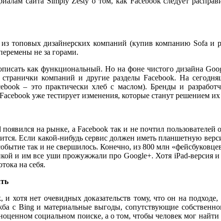
иалам сайта Simply Zesty о том, как Facebook следует распра
 из топовых дизайнерских компаний (купив компанию Sofa и 
 перемены не за горами.
описать как функциональный. Но на фоне чистого дизайна Goo
, странички компаний и другие разделы Facebook. На сегодн
acebook – это практически хлеб с маслом). Бренды и разработ
Facebook уже тестирует изменения, которые станут решением их
d появился на рынке, а Facebook так и не почтил пользователе
вится. Если какой-нибудь сервис должен иметь планшетную версию
событие так и не свершилось. Конечно, из 800 млн «фейсбуковцев»
никой и им все уши прожужжали про Google+. Хотя iPad-версия и
тока на себя.
ать
 и хотя нет очевидных доказательств тому, что он на подходе, 
жба с Bing и материальные выгоды, сопутствующие собственно
лноценном социальном поиске, а о том, чтобы человек мог найти 