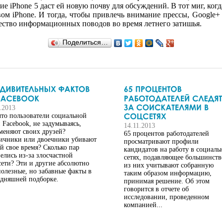
ие iPhone 5 даст ей новую почву для обсуждений. В тот миг, ког
вом iPhone. И тогда, чтобы привлечь внимание прессы, Google
чество информационных поводов во время летнего затишья.
Поделиться…
.2013
что пользователи социальной
и Facebook, не задумываясь,
14.11.2013
меняют своих друзей?
65 процентов работодателей
ичники или двоечники убивают
просматривают профили
ей свое время? Сколько пар
кандидатов на работу в социал
велись из-за злосчастной
сетях, подавляющее большинств
сети? Эти и другие абсолютно
из них учитывают собранную
полезные, но забавные факты в
таким образом информацию,
одняшней подборке.
принимая решение. Об этом
говорится в отчете об
исследовании, проведенном
компанией...