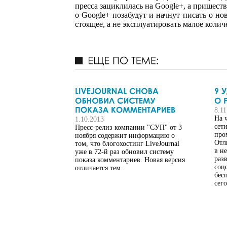
пресса зациклилась на Google+, а пришеств
о Google+ позабудут и начнут писать о но
стоящее, а не эксплуатировать малое коли
8.11
На 
1.10.2013
сет
Пресс-релиз компании "СУП" от 3
про
ноября содержит информацию о
Отл
том, что блогохостинг LiveJournal
в н
уже в 72-й раз обновил систему
раз
показа комментариев. Новая версия
соц
отличается тем.
бес
сег