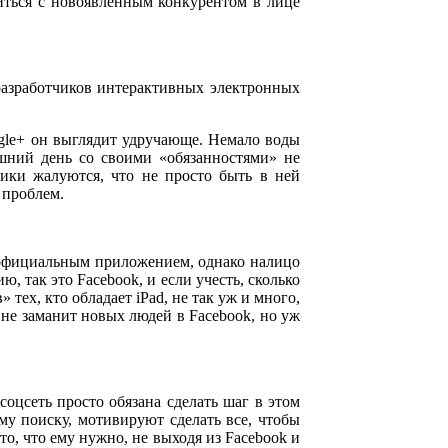
виться с новоявленным конкурентом в лице
разработчиков интерактивных электронных
gle+ он выглядит удручающе. Немало воды
яшний день со своими «обязанностями» не
чики жалуются, что не просто быть в ней
 проблем.
й официальным приложением, однако налицо
, так это Facebook, и если учесть, сколько
 тех, кто обладает iPad, не так уж и много,
 не заманит новых людей в Facebook, но уж
соцсеть просто обязана сделать шаг в этом
му поиску, мотивируют сделать все, чтобы
то, что ему нужно, не выходя из Facebook и