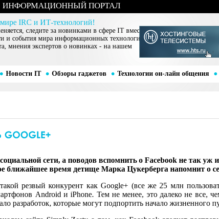
ИНФОРМАЦИОННЫЙ ПОРТАЛ
 мире IRC и ИТ-технологий!
няется, следите за новинками в сфере IT вместе
ти и события мира информационных технологий,
та, мнения экспертов о новинках - на нашем
Новости IT
Обзоры гаджетов
Технологии он-лайн общения
 социальной сети, а поводов вспомнить о Facebook не так уж 
мое ближайшее время детище Марка Цукерберга напомнит о себ
такой резвый конкурент как Google+ (все же 25 млн пользоват
ртфонов Android и iPhone. Тем не менее, это далеко не все, 
мало разработок, которые могут подпортить начало жизненного п