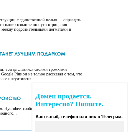
нструкции с единственной целью — оправдать
йти наше сознание по пути отрицания
ии между подсознательными догматами и
и, всегда славился своими громкими
oogle Plus он не только рассказал о том, что
более интуитивен».
Домен продается.
Интересно? Пишите.
тво Hydrobee, сообщает TechCrunch. Особенность
одного...
Ваш e-mail, телефон или ник в Телеграм.