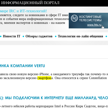
ИНФОРМАЦИОННЫЙ ПОРТАЛ
 мире IRC и ИТ-технологий!
няется, следите за новинками в сфере IT вместе
ти и события мира информационных технологий,
та, мнения экспертов о новинках - на нашем
Новости IT
Обзоры гаджетов
Технологии он-лайн общения
тавила свою новую версию iPhone, а ожидаемого триумфа так почему-то
вою эксклюзивную версию
смартфон
а. Она относится к серии Constellati
-летнего юбилея работы корпорации Intel в России Кирк Скауген, вице-