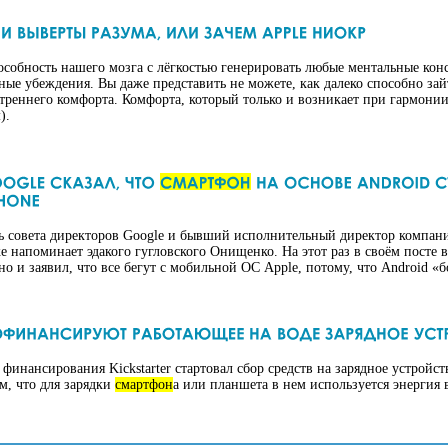
особность нашего мозга с лёгкостью генерировать любые ментальные ко
ые убеждения. Вы даже представить не можете, как далеко способно за
утреннего комфорта. Комфорта, который только и возникает при гармон
).
ь совета директоров Google и бывший исполнительный директор компани
напоминает эдакого гугловского Онищенко. На этот раз в своём посте в G
но и заявил, что все бегут с мобильной ОС Apple, потому, что Android «
 финансирования Kickstarter стартовал сбор средств на зарядное устройс
м, что для зарядки
смартфон
а или планшета в нем используется энергия в