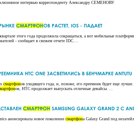
эксклюзивное интервью корреспонденту Александру СЕМЕНОВУ.
 квартале этого года продолжила сокращаться, а вот мобильные платфор
ателей - сообщает в свежем отчете IDC....
их
смартфон
ов уходящего года, и, похоже, его преемник будет еще лучше
смартфон
ов, HTC продолжает выпускать отличные девайсы. ...
nics анонсировала новое поколение
смартфон
а Galaxy Grand под незатей