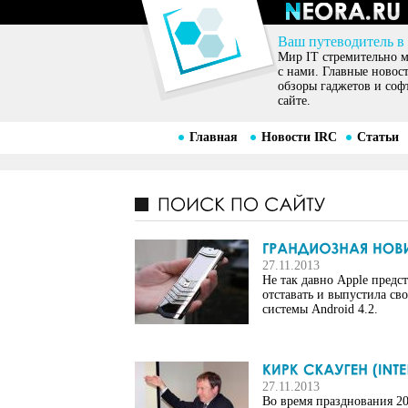
Ваш путеводитель в
Мир IT стремительно ме
с нами. Главные новос
обзоры гаджетов и соф
сайте.
Главная
Новости IRC
Статьи
27.11.2013
Не так давно Apple предс
отставать и выпустила с
системы Android 4.2.
27.11.2013
Во время празднования 20